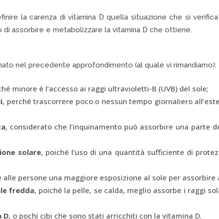
 definire la carenza di vitamina D quella situazione che si veri
 di assorbire e metabolizzare la vitamina D che ottiene.
inato nel precedente approfondimento (al quale vi rimandiamo):
ché minore è l’accesso ai raggi ultravioletti-B (UVB) del sole;
i
, perché trascorrere poco o nessun tempo giornaliero all’este
ta
, considerato che l’inquinamento può assorbire una parte dei 
zione solare
, poiché l’uso di una quantità sufficiente di prot
 alle persone una maggiore esposizione al sole per assorbire
le fredda
, poiché la pelle, se calda, meglio assorbe i raggi so
a D
, o pochi cibi che sono stati arricchiti con la vitamina D.