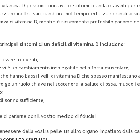
itamina D possono non avere sintomi o andare avanti per molt
ssere inoltre vari, cambiare nel tempo ed essere simili ai sin
za di vitamina D, mentre è sicuramente preferibile parlarne con 
principali
sintomi di un deficit di vitamina D includono
:
e ossee frequenti;
e vi è un cambiamento inspiegabile nella forza muscolare;
he hanno bassi livelli di vitamina D che spesso manifestano 
olge un ruolo chiave nel sostenere la salute di ossa, muscoli e 
o;
i sonno sufficiente;
 di parlarne con il vostro medico di fiducia!
nessere della vostra pelle, un altro organo impattato dalla car
un
consulto gratuito
!