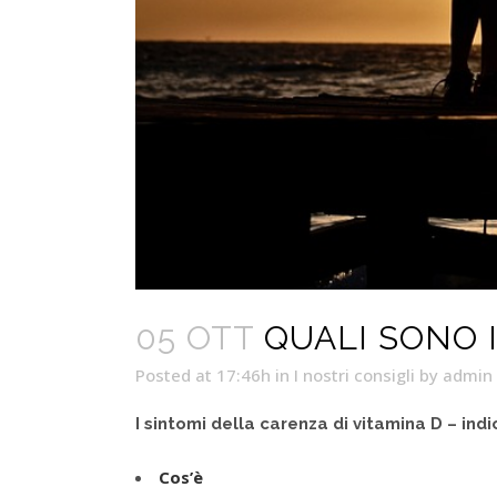
05 OTT
QUALI SONO I
Posted at 17:46h
in
I nostri consigli
by
admin
I sintomi della carenza di vitamina D – indi
Cos’è