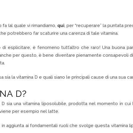
fa (al quale vi rimandiamo,
qui
, per “recuperare” la puntata pre
 che potrebbero far scaturire una carenza di tale vitamina.
 esplicitare, è fenomeno tutt’altro che raro! Una buona part
nche per questo, è bene diventare pienamente consapevoli di 
ta.
ia la vitamina D e quali siano le principali cause di una sua ca
INA D?
D sia una vitamina liposolubile, prodotta nel momento in cui 
iene per esempio nel latte.
, in aggiunta ai fondamentali ruoli che svolge questa vitamina 