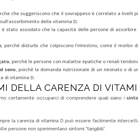
che che suggeriscono che il sovrappeso è correlato a livelli pi
sull’assorbimento della vitamina D;
e è stato assodato che la capacità delle persone di assorbire
e
, perché disturbi che colpiscono l’intestino, come il morbo
egato
, perché le persone con malattie epatiche o renali tendono 
al seno
, poiché la domanda nutrizionale di un neonato o di un 
za di vitamina D.
MI DELLA CARENZA DI VITAM
amo certamente occuparci di comprendere quali siano i
sint
pre la carenza di vitamina D può essere facilmente intercett
molte persone non sperimentano sintomi “tangibili”.