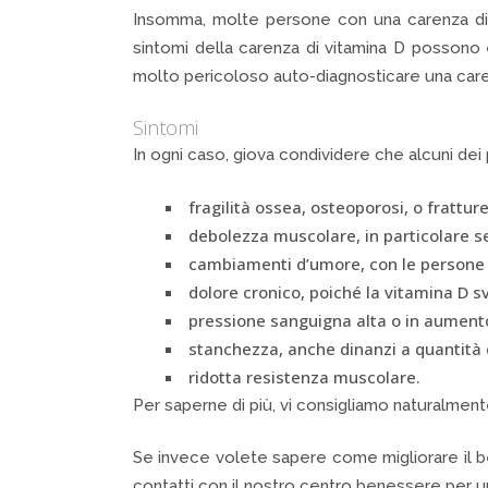
Insomma, molte persone con una carenza di v
sintomi della carenza di vitamina D possono e
molto pericoloso auto-diagnosticare una caren
Sintomi
In ogni caso, giova condividere che alcuni dei 
fragilità ossea, osteoporosi, o frattur
debolezza muscolare, in particolare s
cambiamenti d’umore, con le persone c
dolore cronico, poiché la vitamina D sv
pressione sanguigna alta o in aument
stanchezza, anche dinanzi a quantità d
ridotta resistenza muscolare.
Per saperne di più, vi consigliamo naturalmente
Se invece volete sapere come migliorare il be
contatti con il nostro centro benessere per 